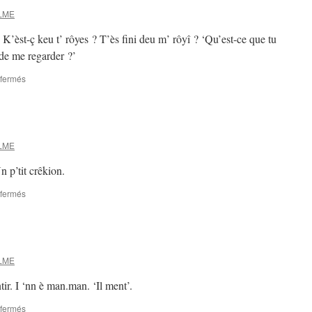
ELME
e. K’èst-ç keu t’ rôyes ? T’ès fini deu m’ rôyî ? ‘Qu’est-ce que tu
 de me regarder ?’
sur
fermés
rôyî
ELME
n p’tit crêkion.
sur
fermés
crêkion
ELME
ir. I ‘nn è man.man. ‘Il ment’.
sur
fermés