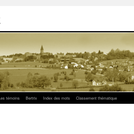
E
Les témoins
Bertrix
Index des mots
Classement thématique