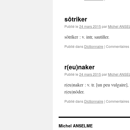
sôtriker
Publié le
24 mars 2015
par
Michel ANS
sôtriker : v. intr, sautiller.
Publié dans
Dictionnaire
|
Commentaires 
r(eu)naker
Publié le
24 mars 2015
par
Michel ANS
r(eu)naker : v. tr. [un peu vulgaire],
r(eu)nôder.
Publié dans
Dictionnaire
|
Commentaires 
Michel ANSELME