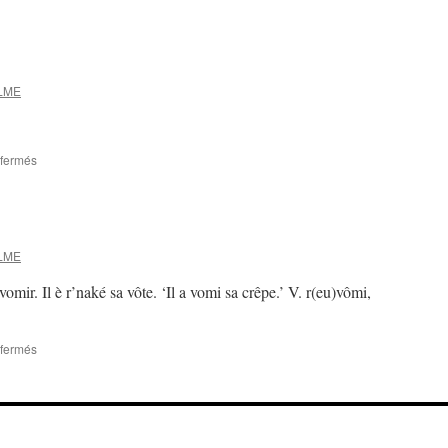
man.man
(a.n-
awèr)
ELME
sur
fermés
sôtriker
ELME
 vomir. Il è r’naké sa vôte. ‘Il a vomi sa crêpe.’ V. r(eu)vômi,
sur
fermés
r(eu)naker