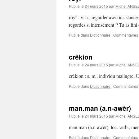
Publié le
24 mars 2015
par
Michel ANS
rôyî : v. tr., regarder avec insistanc
regardes si intensément ? Tu as fini
Publié dans
Dictionnaire
|
Commentaires 
crêkion
Publié le
24 mars 2015
par
Michel ANS
crêkion : s. m., individu malingre. U
Publié dans
Dictionnaire
|
Commentaires 
man.man (a.n-awèr)
Publié le
24 mars 2015
par
Michel ANS
man.man (a.n-awèr), loc. verb., ment
Publié dans
Dictionnaire
|
Commentaires 