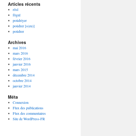
Articles récents
rôsî
fôgnî
poûdriyer
poûdrer [s(eu)]
poûdrer
Archives
mai 2016
mars 2016
février 2016
janvier 2016
mars 2015
décembre 2014
octobre 2014
janvier 2014
Méta
Connexion
Flux des publications
Flux des commentaires
Site de WordPress-FR