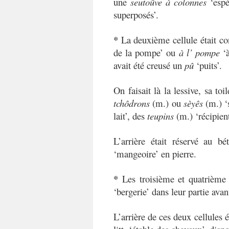
une
seutoûve à colonnes
‘espè
superposés’.
*
La deuxième cellule était co
de la pompe’ ou
à l’ pompe
‘
avait été creusé un
pû
‘puits’.
On faisait là la lessive, sa toi
tchôdrons
(m.) ou
sèyês
(m.) ‘
lait’, des
teupins
(m.) ‘récipie
L’arrière était réservé au bé
‘mangeoire’ en pierre.
*
Les troisième et quatrième
‘bergerie’ dans leur partie avan
L’arrière de ces deux cellules 