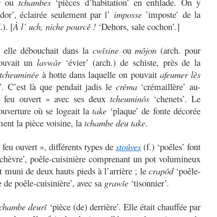
es
ou
tchambes
‘pièces d’habitation’ en enfilade. On y
idor’, éclairée seulement par l’
imposse
’imposte’ de la
.). [
À l’ uch, niche pourcê !
‘Dehors, sale cochon’.]
, elle débouchait dans la
cwîsine
ou
môjon
(arch. pour
rouvait un
lavwâr
‘évier’ (arch.) de schiste, près de la
tcheuminée
à hotte dans laquelle on pouvait
afeumer lès
. C’est là que pendait jadis le
crèma
‘crémaillère’ au-
« feu ouvert » avec ses deux
tcheuminôs
‘chenets’. Le
ouverture où se logeait la
take
‘plaque’ de fonte décorée
ent la pièce voisine, la
tchambe deu take
.
 feu ouvert », différents types de
stoûves
(f.) ‘poêles’ font
. ‘chèvre’, poêle-cuisinière comprenant un pot volumineux
t muni de deux hauts pieds à l’arrière ; le
crapôd
‘poêle-
 de poêle-cuisinière’, avec sa
grawîe
‘tisonnier’.
tchambe deurî
‘pièce (de) derrière’. Elle était chauffée par