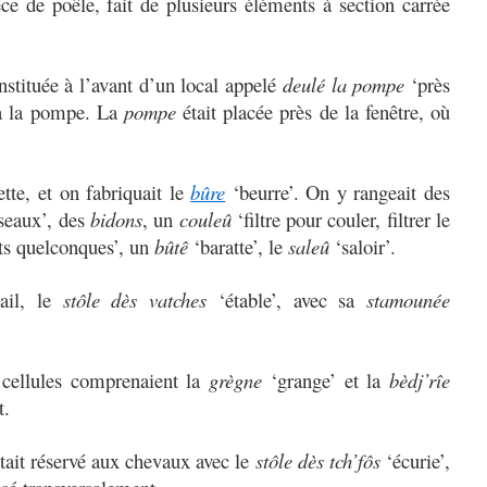
ce de poêle, fait de plusieurs éléments à section carrée
nstituée à l’avant d’un local appelé
deulé la pompe
‘près
à la pompe. La
pompe
était placée près de la fenêtre, où
lette, et on fabriquait le
bûre
‘beurre’. On y rangeait des
seaux’, des
bidons
, un
couleû
‘filtre pour couler, filtrer le
nts quelconques’, un
bûtê
‘baratte’, le
saleû
‘saloir’.
tail, le
stôle dès vatches
‘étable’, avec sa
stamounée
 cellules comprenaient la
grègne
‘grange’ et la
bèdj’rîe
t.
était réservé aux chevaux avec le
stôle dès tch’fôs
‘écurie’,