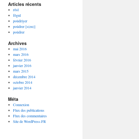
Articles récents
rôsî
fôgnî
poûdriyer
poûdrer [s(eu)]
poûdrer
Archives
mai 2016
mars 2016
février 2016
janvier 2016
mars 2015
décembre 2014
octobre 2014
janvier 2014
Méta
Connexion
Flux des publications
Flux des commentaires
Site de WordPress-FR