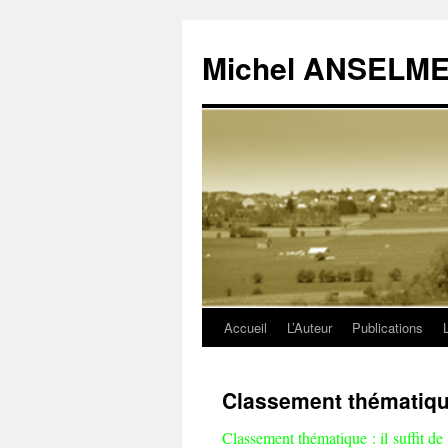
Michel ANSELM
Accueil
L’Auteur
Publications
Aller
au
Classement thématiq
contenu
Classement thématique : il suffit de 