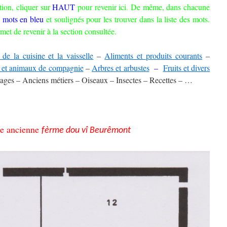
ion, cliquer sur
HAUT
pour revenir ici
.
De même, dans chacune
s
mots en bleu
et soulignés pour les trouver dans la liste des mots.
met de revenir à la section consultée.
 de la cuisine et la vaisselle
–
Aliments et produits courants
–
 et animaux de compagnie
–
Arbres et arbustes
–
Fruits et divers
ges – Anciens métiers – Oiseaux – Insectes – Recettes – …
ne ancienne
fèrme dou vî Beurêmont