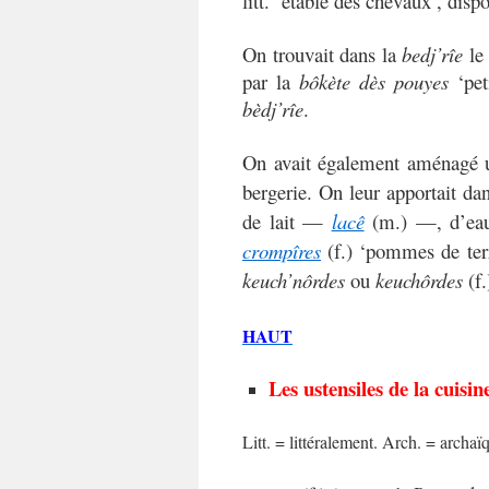
litt. ‘étable des chevaux’, disp
On trouvait dans la
bedj’rîe
l
par la
bôkète dès pouyes
‘pe
bèdj’rîe
.
On avait également aménagé
bergerie. On leur apportait da
de lait —
lacê
(m.) —, d’e
crompîres
(f.) ‘pommes de ter
keuch’nôrdes
ou
keuchôrdes
(f
HAUT
Les ustensiles de la cuisine
Litt. = littéralement. Arch. = archa