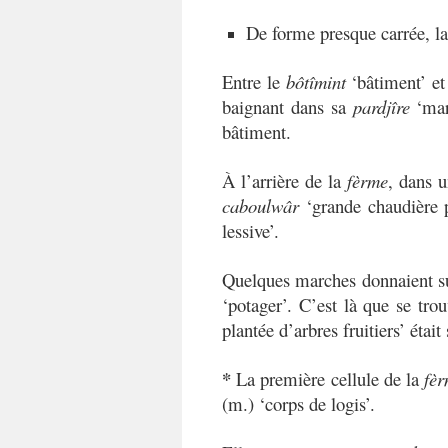
De forme presque carrée, l
Entre le
bôtîmint
‘bâtiment’ et
baignant dans sa
pardjîre
‘ma
bâtiment.
À l’arrière de la
fèrme
, dans 
caboulwâr
‘grande chaudière p
lessive’.
Quelques marches donnaient s
‘potager’. C’est là que se tro
plantée d’arbres fruitiers’ était
*
La première cellule de la
fè
(m.) ‘corps de logis’.