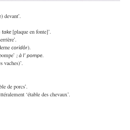
e) devant’.
e
[plaque en fonte]’.
take
errière’.
derne
).
coridôr
a pompe’
.
; à l’ pompe
es vaches)’.
able de porcs’.
littéralement ‘étable des chevaux’.