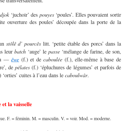
osé transversalement.
e
djok
‘juchoir’ des
pouyes
‘poules’. Elles pouvaient sortir
tite ouverture des poules’ découpée dans la porte de la
 un
stôlê d’ pourcês
litt. ‘petite étable des porcs’ dans la
ns leur
batch
‘auge’ le
passe
‘mélange de farine, de son,
au —
êwe
(f.) et de
caboulée
(f.), elle-même à base de
re’, de
pèlates
(f.) ‘épluchures de légumes’ et parfois de
.) ‘orties’ cuites à l’eau dans le
caboulwâr
.
 et la vaisselle
ïque. F. = féminin. M. = masculin. V. = voir. Mod. = moderne.