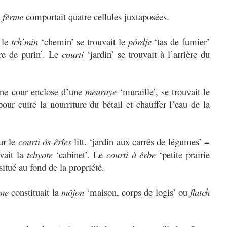
a
fèrme
comportait quatre cellules juxtaposées.
 le
tch’min
‘chemin’ se trouvait le
pôrdje
‘tas de fumier’
re de purin’. Le
courti
‘jardin’ se trouvait à l’arrière du
une cour enclose d’une
meuraye
‘muraille’, se trouvait le
our cuire la nourriture du bétail et chauffer l’eau de la
ur le
courti ôs-êrîes
litt. ‘jardin aux carrés de légumes’ =
uvait la
tchyote
‘cabinet’. Le
courti à êrbe
‘petite prairie
 situé au fond de la propriété.
rme
constituait la
môjon
‘maison, corps de logis’ ou
flatch