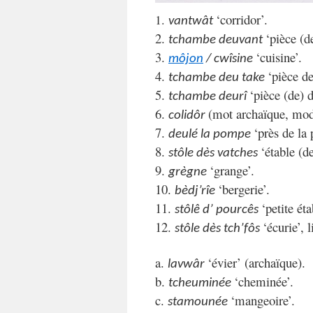
‘corridor’.
1.
vantwât
2.
‘pièce (d
tchambe deuvant
3.
‘cuisine’.
môjon
/ cwîsine
4.
‘pièce d
tchambe deu take
5.
‘pièce (de) d
tchambe deurî
6.
(mot archaïque, mo
colidôr
7.
‘près de l
deulé la pompe
8.
‘étable (d
stôle dès vatches
9.
‘grange’.
grègne
10.
‘bergerie’.
bèdj’rîe
11.
‘petite ét
stôlê d’ pourcês
12.
‘écurie’, 
stôle dès tch’fôs
a.
‘évier’ (archaïque).
lavwâr
b.
‘cheminée’.
tcheuminée
c.
‘mangeoire’.
stamounée