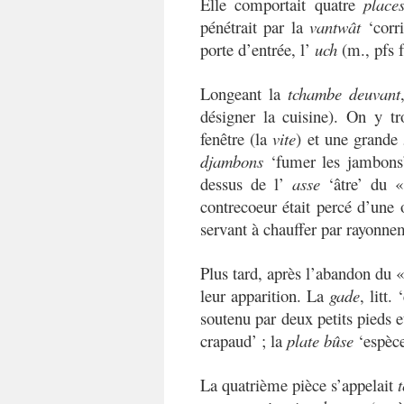
Elle comportait quatre
plac
pénétrait par la
vantwât
‘corr
porte d’entrée, l’
uch
(m., pfs f
Longeant la
tchambe deuvant
désigner la cuisine). On y t
fenêtre (la
vite
) et une grande
djambons
‘fumer les jambons’
dessus de l’
asse
‘âtre’ du 
contrecoeur était percé d’une 
servant à chauffer par rayonnem
Plus tard, après l’abandon du «
leur apparition. La
gade
, litt
soutenu par deux petits pieds e
crapaud’ ; la
plate bûse
‘espèce
La quatrième pièce s’appelait