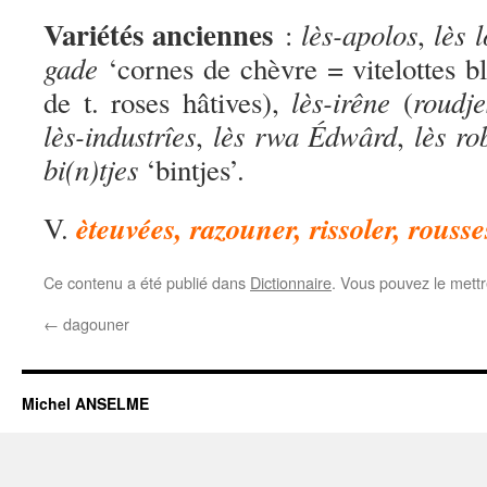
Variétés anciennes
lès-apolos
lès 
:
,
gade
‘cornes de chèvre = vitelottes b
lès-irêne
roudje
de t. roses hâtives),
(
lès-industrîes
lès rwa Édwârd
lès ro
,
,
bi(n)tjes
‘bintjes’.
èteuvées, razouner, rissoler, rousse
V.
Ce contenu a été publié dans
Dictionnaire
. Vous pouvez le mett
←
dagouner
Michel ANSELME