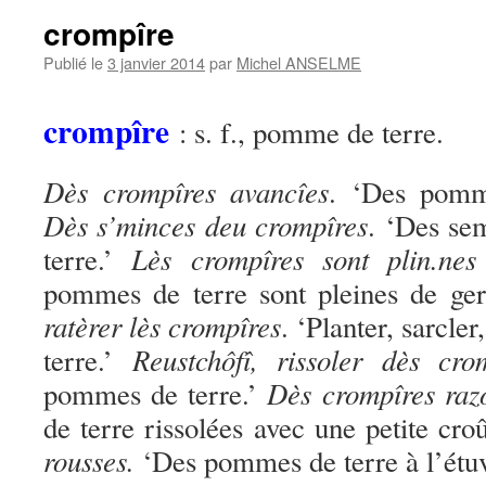
crompîre
Publié le
3 janvier 2014
par
Michel ANSELME
crompîre
: s. f., pomme de terre.
Dès crompîres avancîes
. ‘Des pomme
Dès s’minces deu crompîres
. ‘Des s
Lès crompîres sont plin.ne
terre.’
pommes de terre sont pleines de ge
ratèrer lès crompîres
. ‘Planter, sarcle
Reustchôfî, rissoler dès cro
terre.’
Dès crompîres raz
pommes de terre.’
de terre rissolées avec une petite cro
rousses.
‘Des pommes de terre à l’étuv