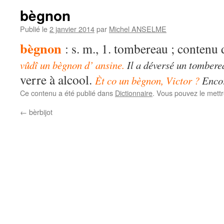
bègnon
Publié le
2 janvier 2014
par
Michel ANSELME
bègnon
: s. m., 1. tombereau ; conten
vûdî un bègnon d’ ansine.
Il a déversé un tombere
verre à alcool.
Èt co un bègnon, Victor ?
Encor
Ce contenu a été publié dans
Dictionnaire
. Vous pouvez le mett
←
bèrbijot