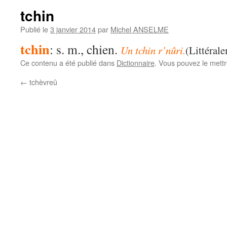
tchin
Publié le
3 janvier 2014
par
Michel ANSELME
tchin
: s. m., chien.
Un tchin r’nûri.
(Littéral
Ce contenu a été publié dans
Dictionnaire
. Vous pouvez le mett
←
tchèvreû