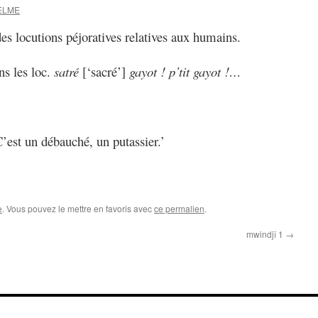
SELME
des locutions péjoratives relatives aux humains.
ns les loc.
satré
[‘sacré’]
gayot ! p’tit gayot !…
C’est un débauché, un putassier.’
e
. Vous pouvez le mettre en favoris avec
ce permalien
.
mwindjî 1
→