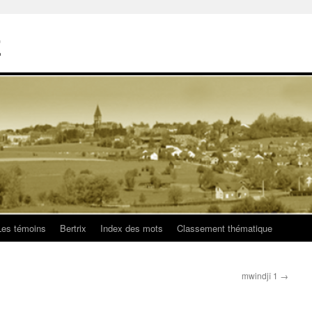
E
Les témoins
Bertrix
Index des mots
Classement thématique
mwindjî 1
→