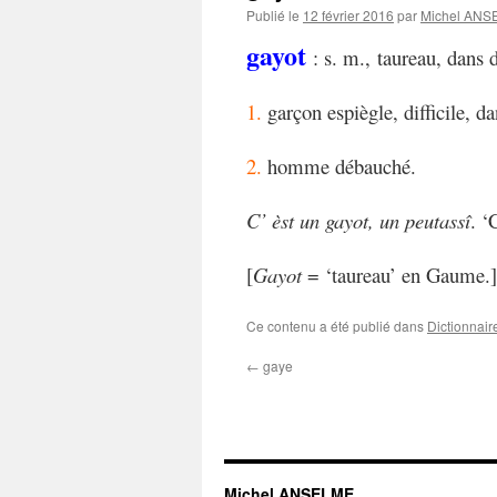
Publié le
12 février 2016
par
Michel AN
gayot
: s. m., taureau, dans 
1.
garçon espiègle, difficile, da
2.
homme débauché.
C’ èst un gayot, un peutassî
. ‘
[
Gayot
= ‘taureau’ en Gaume.]
Ce contenu a été publié dans
Dictionnair
←
gaye
Michel ANSELME