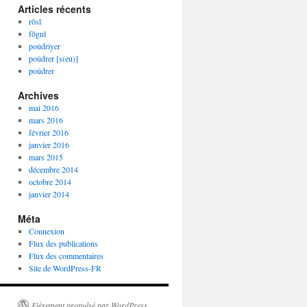
Articles récents
rôsî
fôgnî
poûdriyer
poûdrer [s(eu)]
poûdrer
Archives
mai 2016
mars 2016
février 2016
janvier 2016
mars 2015
décembre 2014
octobre 2014
janvier 2014
Méta
Connexion
Flux des publications
Flux des commentaires
Site de WordPress-FR
Fièrement propulsé par WordPress