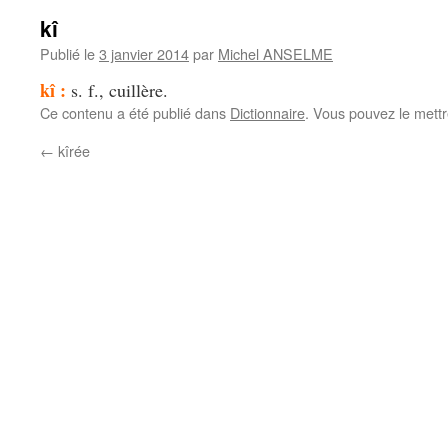
kî
Publié le
3 janvier 2014
par
Michel ANSELME
kî :
s. f., cuillère.
Ce contenu a été publié dans
Dictionnaire
. Vous pouvez le mett
←
kîrée