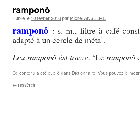
ramponô
Publié le
10 février 2016
par
Michel ANSELME
ramponô
: s. m., filtre à café cons
adapté à un cercle de métal.
Leu ramponô èst trawé
ramponô
. ‘Le
e
Ce contenu a été publié dans
Dictionnaire
. Vous pouvez le mett
←
rassèrcîr