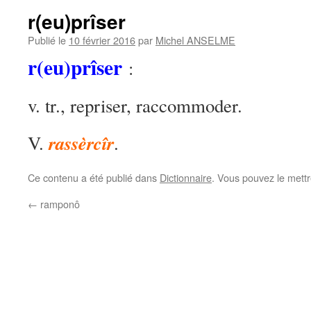
r(eu)prîser
Publié le
10 février 2016
par
Michel ANSELME
r(eu)prîser
:
v. tr., repriser, raccommoder.
rassèrcîr
V.
.
Ce contenu a été publié dans
Dictionnaire
. Vous pouvez le mett
←
ramponô