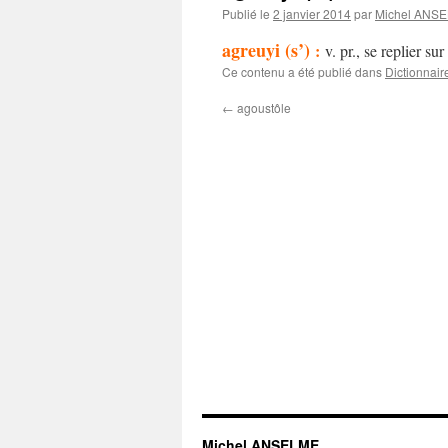
Publié le
2 janvier 2014
par
Michel ANS
agreuyi (s’)
:
v. pr., se replier su
Ce contenu a été publié dans
Dictionnair
←
agoustôle
Michel ANSELME