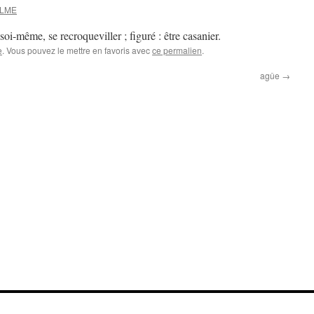
ELME
r soi-même, se recroqueviller ; figuré : être casanier.
e
. Vous pouvez le mettre en favoris avec
ce permalien
.
agûe
→