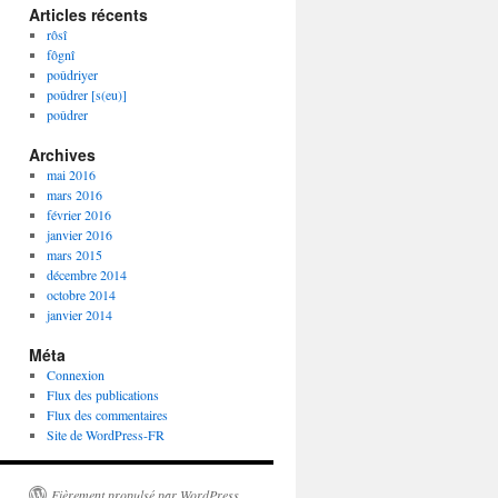
Articles récents
rôsî
fôgnî
poûdriyer
poûdrer [s(eu)]
poûdrer
Archives
mai 2016
mars 2016
février 2016
janvier 2016
mars 2015
décembre 2014
octobre 2014
janvier 2014
Méta
Connexion
Flux des publications
Flux des commentaires
Site de WordPress-FR
Fièrement propulsé par WordPress