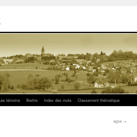
E
Les témoins
Bertrix
Index des mots
Classement thématique
agûe
→