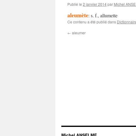
Publié le
2 janvier 2014
par
Michel ANS
aleumète
: s. f., allumette
Ce contenu a été publié dans
Dictionnair
←
aleumer
Michel ANSELME