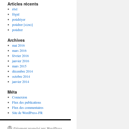
Articles récents
rôsî
fôgnî
poûdriyer
poûdrer [s(eu)]
poûdrer
Archives
mai 2016
mars 2016
février 2016
janvier 2016
mars 2015
décembre 2014
octobre 2014
janvier 2014
Méta
Connexion
Flux des publications
Flux des commentaires
Site de WordPress-FR
Fièrement propulsé par WordPress