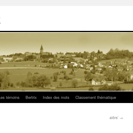
E
Les témoins
Bertrix
Index des mots
Classement thématique
alôrs’
→