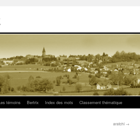
E
Les témoins
Bertrix
Index des mots
Classement thématique
aratchî
→