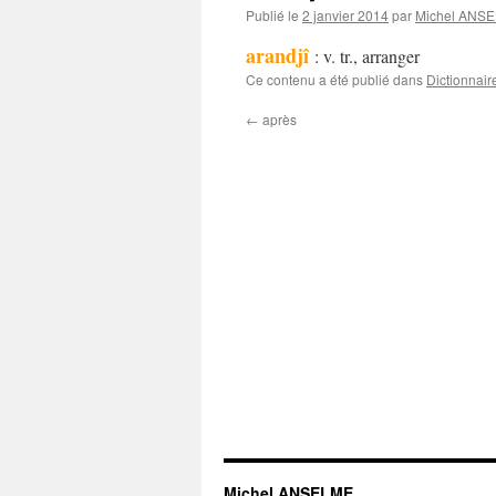
Publié le
2 janvier 2014
par
Michel ANS
arandjî
: v. tr., arranger
Ce contenu a été publié dans
Dictionnair
←
après
Michel ANSELME