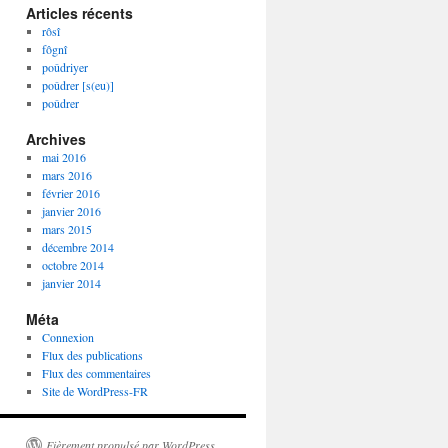
Articles récents
rôsî
fôgnî
poûdriyer
poûdrer [s(eu)]
poûdrer
Archives
mai 2016
mars 2016
février 2016
janvier 2016
mars 2015
décembre 2014
octobre 2014
janvier 2014
Méta
Connexion
Flux des publications
Flux des commentaires
Site de WordPress-FR
Fièrement propulsé par WordPress