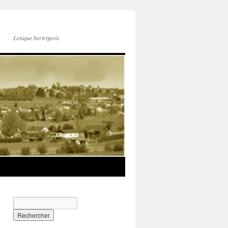
Lexique bertrigeois