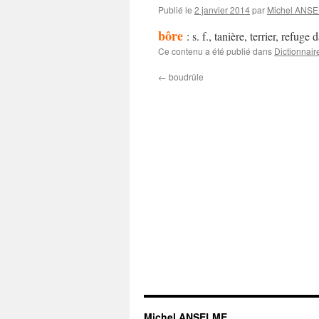
Publié le
2 janvier 2014
par
Michel ANS
bôre
: s. f., tanière, terrier, refuge
Ce contenu a été publié dans
Dictionnair
←
boudrûle
Michel ANSELME