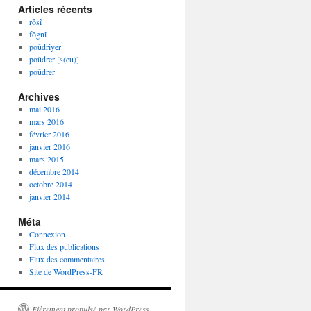
Articles récents
rôsî
fôgnî
poûdriyer
poûdrer [s(eu)]
poûdrer
Archives
mai 2016
mars 2016
février 2016
janvier 2016
mars 2015
décembre 2014
octobre 2014
janvier 2014
Méta
Connexion
Flux des publications
Flux des commentaires
Site de WordPress-FR
Fièrement propulsé par WordPress