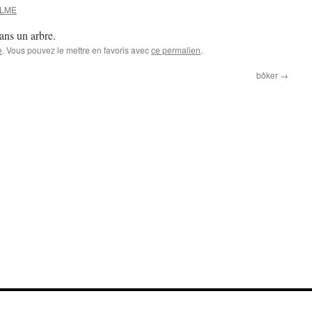
ELME
 dans un arbre.
e
. Vous pouvez le mettre en favoris avec
ce permalien
.
bôker
→