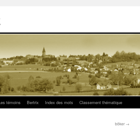
E
Les témoins
Bertrix
Index des mots
Classement thématique
bôker
→