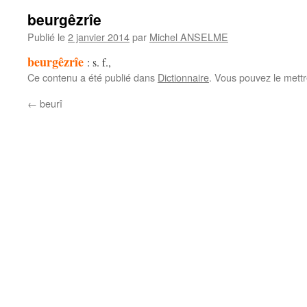
beurgêzrîe
Publié le
2 janvier 2014
par
Michel ANSELME
beurgêzrîe
: s. f.,
Ce contenu a été publié dans
Dictionnaire
. Vous pouvez le mett
←
beurî