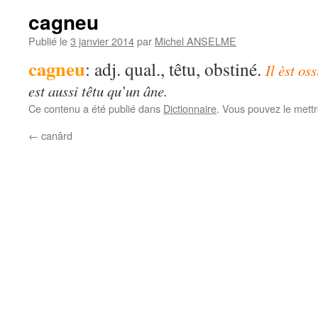
cagneu
Publié le
3 janvier 2014
par
Michel ANSELME
cagneu
: adj. qual., têtu, obstiné.
Il èst os
est aussi têtu qu’un âne.
Ce contenu a été publié dans
Dictionnaire
. Vous pouvez le mett
←
canârd