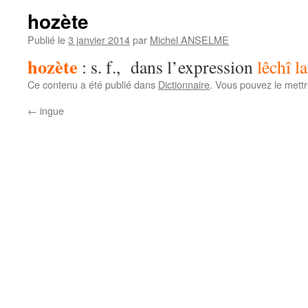
hozète
Publié le
3 janvier 2014
par
Michel ANSELME
hozète
: s. f., dans l’expression
lêchî l
Ce contenu a été publié dans
Dictionnaire
. Vous pouvez le mett
←
ingue