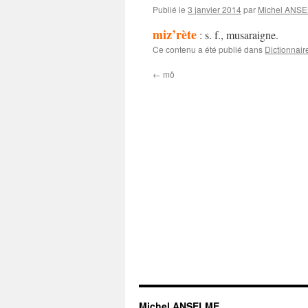
Publié le
3 janvier 2014
par
Michel ANS
miz’rète
: s. f., musaraigne.
Ce contenu a été publié dans
Dictionnair
←
mô
Michel ANSELME