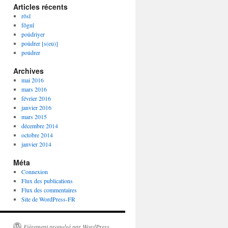
Articles récents
rôsî
fôgnî
poûdriyer
poûdrer [s(eu)]
poûdrer
Archives
mai 2016
mars 2016
février 2016
janvier 2016
mars 2015
décembre 2014
octobre 2014
janvier 2014
Méta
Connexion
Flux des publications
Flux des commentaires
Site de WordPress-FR
Fièrement propulsé par WordPress