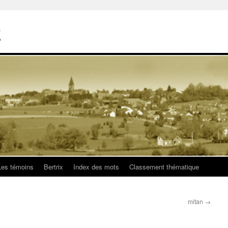
E
Les témoins
Bertrix
Index des mots
Classement thématique
mitan
→