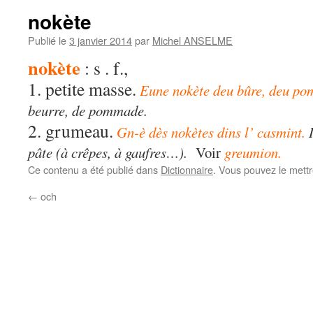
nokète
Publié le
3 janvier 2014
par
Michel ANSELME
nokète
: s . f.,
1. petite masse.
Eune nokète deu bûre, deu po
beurre, de pommade.
2. grumeau.
Gn-è dès nokètes dins l’ casmint.
I
pâte (à crêpes, à gaufres…).
Voir
greumion.
Ce contenu a été publié dans
Dictionnaire
. Vous pouvez le mett
←
och