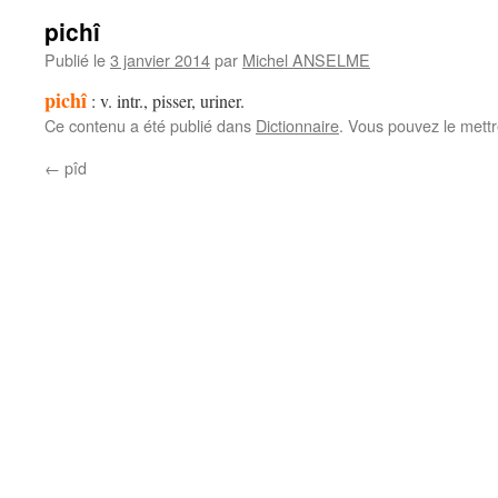
pichî
Publié le
3 janvier 2014
par
Michel ANSELME
pichî
: v. intr., pisser, uriner.
Ce contenu a été publié dans
Dictionnaire
. Vous pouvez le mett
←
pîd