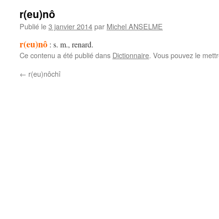
r(eu)nô
Publié le
3 janvier 2014
par
Michel ANSELME
r(eu)nô
: s. m., renard.
Ce contenu a été publié dans
Dictionnaire
. Vous pouvez le mett
←
r(eu)nôchî