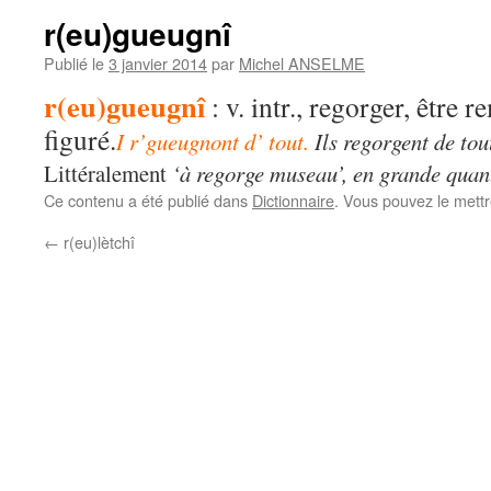
r(eu)gueugnî
Publié le
3 janvier 2014
par
Michel ANSELME
r(eu)gueugnî
:
v. intr., regorger, être 
figuré.
I r’gueugnont d’ tout.
Ils regorgent de to
Littéralement
‘à regorge museau’, en grande quant
Ce contenu a été publié dans
Dictionnaire
. Vous pouvez le mett
←
r(eu)lètchî