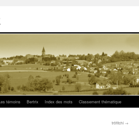
E
Les témoins
Bertrix
Index des mots
Classement thématique
trôfitchî
→