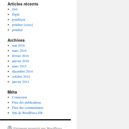
Articles récents
rôsî
fôgnî
poûdriyer
poûdrer [s(eu)]
poûdrer
Archives
mai 2016
mars 2016
février 2016
janvier 2016
mars 2015
décembre 2014
octobre 2014
janvier 2014
Méta
Connexion
Flux des publications
Flux des commentaires
Site de WordPress-FR
Fièrement propulsé par WordPress