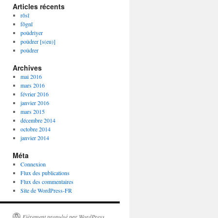
Articles récents
rôsî
fôgnî
poûdriyer
poûdrer [s(eu)]
poûdrer
Archives
mai 2016
mars 2016
février 2016
janvier 2016
mars 2015
décembre 2014
octobre 2014
janvier 2014
Méta
Connexion
Flux des publications
Flux des commentaires
Site de WordPress-FR
Fièrement propulsé par WordPress