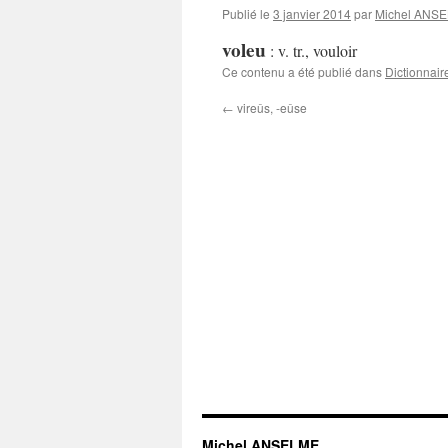
Publié le
3 janvier 2014
par
Michel ANS
voleu
:
v. tr., vouloir
Ce contenu a été publié dans
Dictionnair
←
vireûs, -eûse
Michel ANSELME