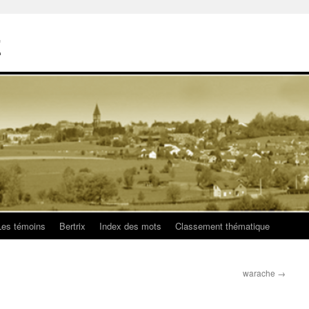
E
Les témoins
Bertrix
Index des mots
Classement thématique
warache
→