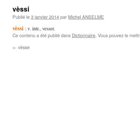
vèssi
Publié le
3 janvier 2014
par
Michel ANSELME
vèssi
: v. intr., vesser.
Ce contenu a été publié dans
Dictionnaire
. Vous pouvez le mett
←
vèsse