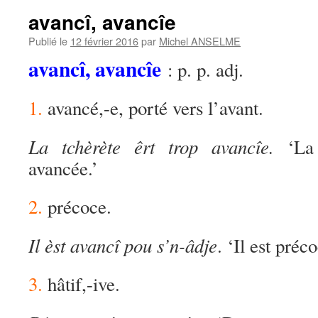
avancî, avancîe
Publié le
12 février 2016
par
Michel ANSELME
avancî, avancîe
: p. p. adj.
1.
avancé,-e, porté vers l’avant.
La tchèrète êrt trop avancîe.
‘La c
avancée.’
2.
précoce.
Il èst avancî pou s’n-âdje
. ‘Il est préc
3.
hâtif,-ive.