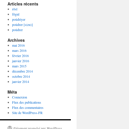
Articles récents
rôsî
fôgnî
poûdriyer
poûdrer [s(eu)]
poûdrer
Archives
mai 2016
mars 2016
février 2016
janvier 2016
mars 2015
décembre 2014
octobre 2014
janvier 2014
Méta
Connexion
Flux des publications
Flux des commentaires
Site de WordPress-FR
Fièrement propulsé par WordPress