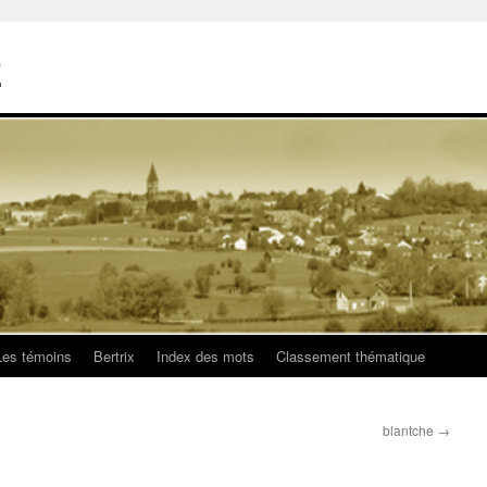
E
Les témoins
Bertrix
Index des mots
Classement thématique
blantche
→