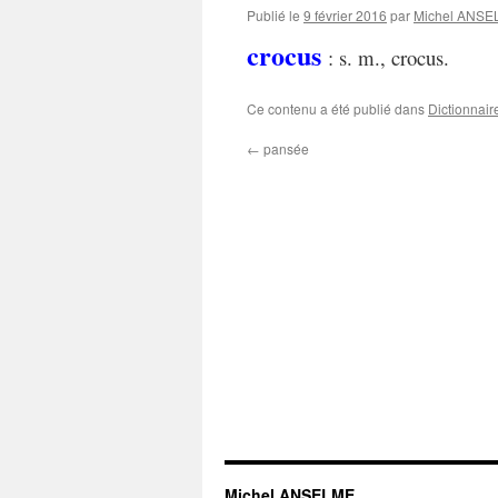
Publié le
9 février 2016
par
Michel ANS
crocus
: s. m., crocus.
Ce contenu a été publié dans
Dictionnair
←
pansée
Michel ANSELME