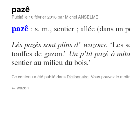
pazê
Publié le
10 février 2016
par
Michel ANSELME
pazê
: s. m., sentier ; allée (dans un p
Lès pazês sont plins d’ wazons
. ‘Les s
Un p’tit pazê ô mi
touffes de gazon.’
sentier au milieu du bois.’
Ce contenu a été publié dans
Dictionnaire
. Vous pouvez le mett
←
wazon