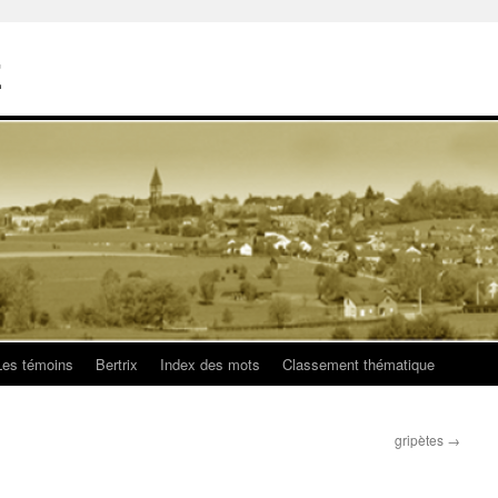
E
Les témoins
Bertrix
Index des mots
Classement thématique
gripètes
→