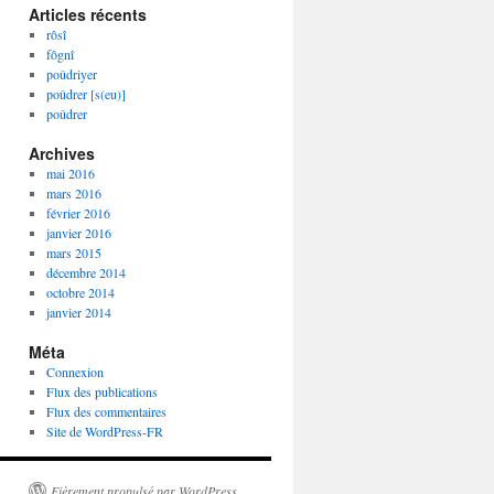
Articles récents
rôsî
fôgnî
poûdriyer
poûdrer [s(eu)]
poûdrer
Archives
mai 2016
mars 2016
février 2016
janvier 2016
mars 2015
décembre 2014
octobre 2014
janvier 2014
Méta
Connexion
Flux des publications
Flux des commentaires
Site de WordPress-FR
Fièrement propulsé par WordPress