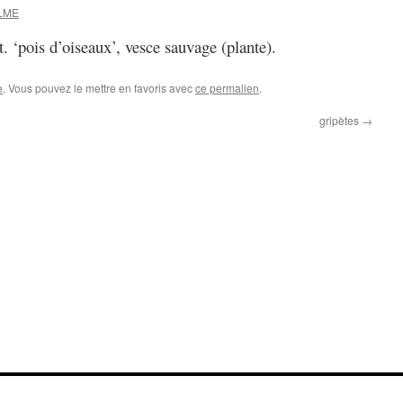
ELME
tt. ‘pois d’oiseaux’, vesce sauvage (plante).
e
. Vous pouvez le mettre en favoris avec
ce permalien
.
gripètes
→