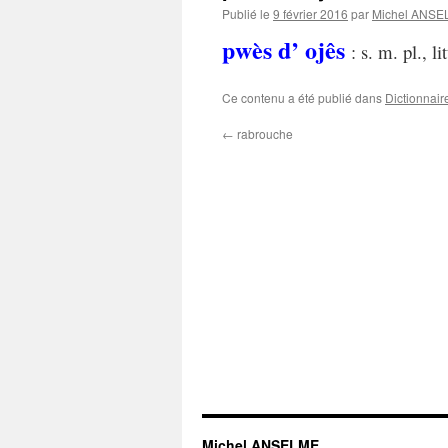
Publié le
9 février 2016
par
Michel ANS
pwès d’ ojês
: s. m. pl., li
Ce contenu a été publié dans
Dictionnair
←
rabrouche
Michel ANSELME