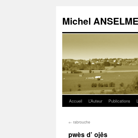
Michel ANSELM
Accueil
L’Auteur
Publications
Aller
au
←
rabrouche
contenu
pwès d’ ojês