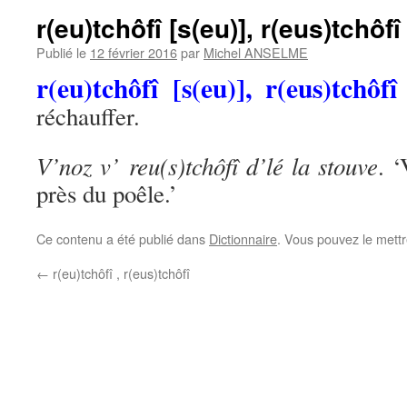
r(eu)tchôfî [s(eu)], r(eus)tchôfî
Publié le
12 février 2016
par
Michel ANSELME
r(eu)tchôfî [s(eu)], r(eus)tchôf
réchauffer.
V’noz v’ reu(s)tchôfî d’lé la stouve
. 
près du poêle.’
Ce contenu a été publié dans
Dictionnaire
. Vous pouvez le mett
←
r(eu)tchôfî , r(eus)tchôfî