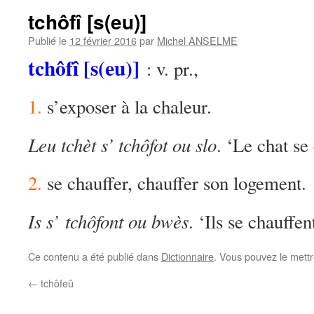
tchôfî [s(eu)]
Publié le
12 février 2016
par
Michel ANSELME
tchôfî [s(eu)]
: v. pr.,
1.
s’exposer à la chaleur.
Leu tchèt s’ tchôfot ou slo
. ‘Le chat se 
2.
se chauffer, chauffer son logement.
Is s’ tchôfont ou bwès
. ‘Ils se chauffen
Ce contenu a été publié dans
Dictionnaire
. Vous pouvez le mett
←
tchôfeû