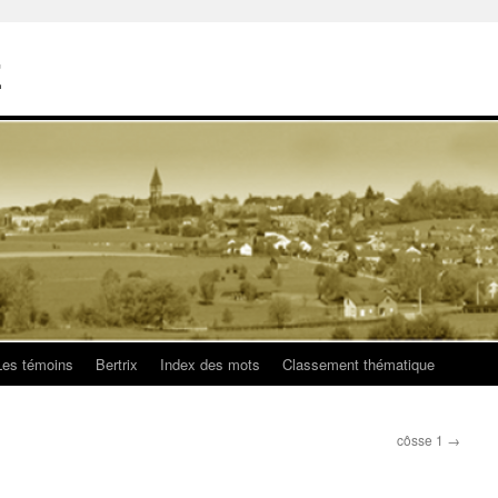
E
Les témoins
Bertrix
Index des mots
Classement thématique
côsse 1
→