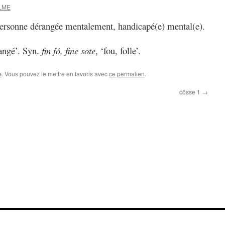
ELME
, personne dérangée mentalement, handicapé(e) mental(e).
rangé’. Syn.
fin fô, fine sote
, ‘fou, folle’.
e
. Vous pouvez le mettre en favoris avec
ce permalien
.
côsse 1
→