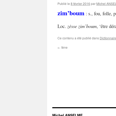
Publié le
8 février 2016
par
Michel ANS
zim’boum
: s., fou, folle
Loc.
zèsse zim’boum
, ‘être dé
Ce contenu a été publié dans
Dictionnair
←
tène
Michel ANSELME