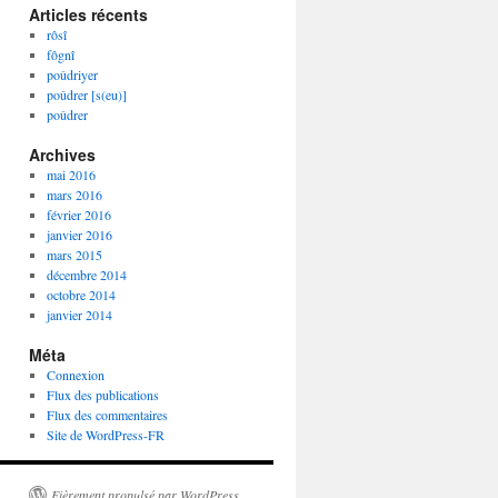
Articles récents
rôsî
fôgnî
poûdriyer
poûdrer [s(eu)]
poûdrer
Archives
mai 2016
mars 2016
février 2016
janvier 2016
mars 2015
décembre 2014
octobre 2014
janvier 2014
Méta
Connexion
Flux des publications
Flux des commentaires
Site de WordPress-FR
Fièrement propulsé par WordPress