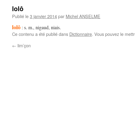
lolô
Publié le
3 janvier 2014
par
Michel ANSELME
lolô
: s. m., nigaud, niais.
Ce contenu a été publié dans
Dictionnaire
. Vous pouvez le mett
←
lim’çon