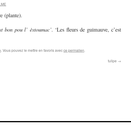
ELME
 (plante).
èst bon pou l’ èstoumac’
. ‘Les fleurs de guimauve, c’est
e
. Vous pouvez le mettre en favoris avec
ce permalien
.
tulipe
→