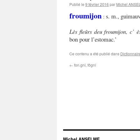
Publié le
9 février 2016
par
Michel ANS
froumijon
s. m., guimauve
:
Lès fleûrs deu froumijon, c’ 
bon pour l’estomac.’
Ce contenu a été publié dans
Dictionnair
←
fon.gnî, fôgnî
Michel ANSELME