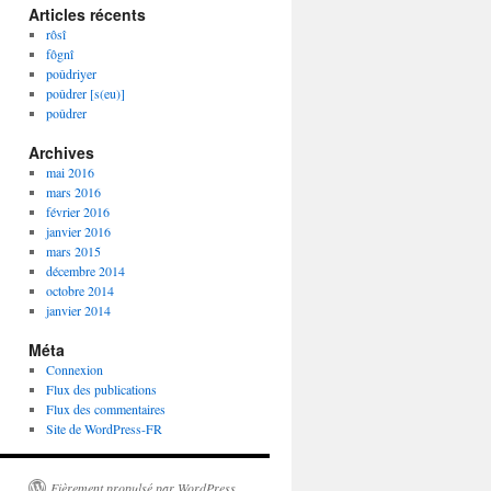
Articles récents
rôsî
fôgnî
poûdriyer
poûdrer [s(eu)]
poûdrer
Archives
mai 2016
mars 2016
février 2016
janvier 2016
mars 2015
décembre 2014
octobre 2014
janvier 2014
Méta
Connexion
Flux des publications
Flux des commentaires
Site de WordPress-FR
Fièrement propulsé par WordPress