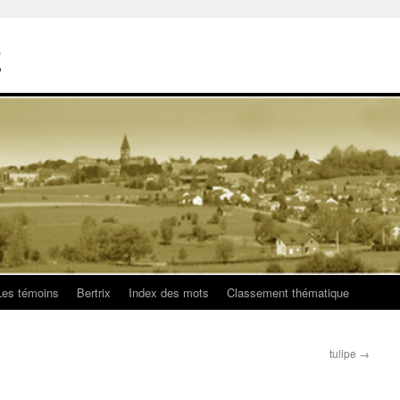
E
Les témoins
Bertrix
Index des mots
Classement thématique
tulipe
→