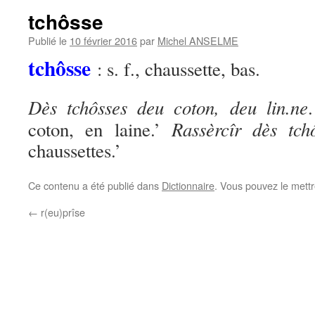
tchôsse
Publié le
10 février 2016
par
Michel ANSELME
tchôsse
: s. f., chaussette, bas.
Dès tchôsses deu coton, deu lin.ne
Rassèrcîr dès tch
coton, en laine.’
chaussettes.’
Ce contenu a été publié dans
Dictionnaire
. Vous pouvez le mett
←
r(eu)prîse