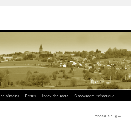
E
Les témoins
Bertrix
Index des mots
Classement thématique
tchôssî [s(eu)]
→