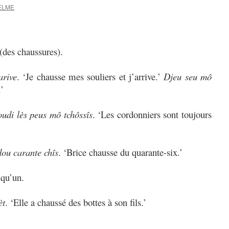
SELME
(des chaussures).
arive
. ‘Je chausse mes souliers et j’arrive.’
Djeu seu mô
’
oudi lès peus mô tchôssîs
. ‘Les cordonniers sont toujours
dou carante chîs
. ‘Brice chausse du quarante-six.’
lqu’un.
èt
. ‘Elle a chaussé des bottes à son fils.’