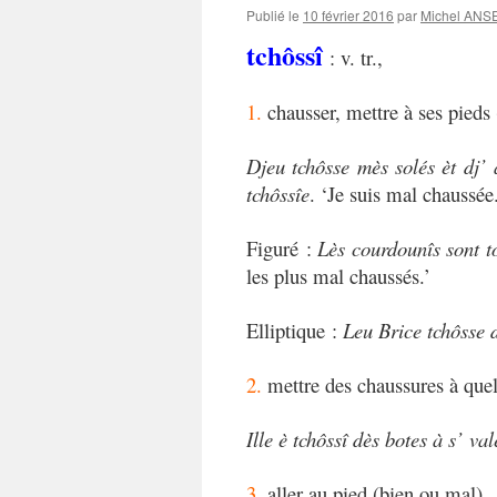
Publié le
10 février 2016
par
Michel AN
tchôssî
: v. tr.,
1.
chausser, mettre à ses pieds 
Djeu tchôsse mès solés èt dj’ 
tchôssîe
. ‘Je suis mal chaussée.
Figuré :
Lès courdounîs sont t
les plus mal chaussés.’
Elliptique :
Leu Brice tchôsse 
2.
mettre des chaussures à que
Ille è tchôssî dès botes à s’ val
3.
aller au pied (bien ou mal).