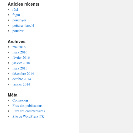
Articles récents
rôsî
fôgnî
poûdriyer
poûdrer [s(eu)]
poûdrer
Archives
mai 2016
mars 2016
février 2016
janvier 2016
mars 2015
décembre 2014
octobre 2014
janvier 2014
Méta
Connexion
Flux des publications
Flux des commentaires
Site de WordPress-FR