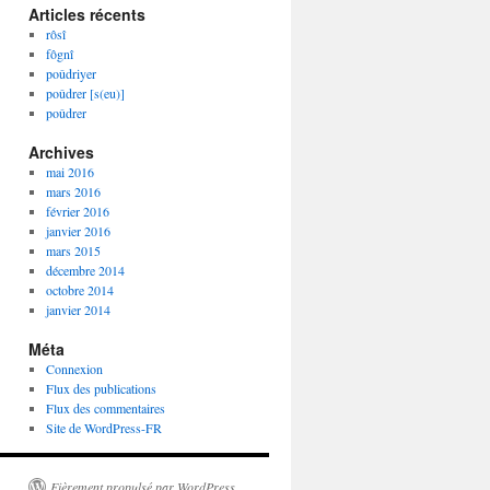
Articles récents
rôsî
fôgnî
poûdriyer
poûdrer [s(eu)]
poûdrer
Archives
mai 2016
mars 2016
février 2016
janvier 2016
mars 2015
décembre 2014
octobre 2014
janvier 2014
Méta
Connexion
Flux des publications
Flux des commentaires
Site de WordPress-FR
Fièrement propulsé par WordPress