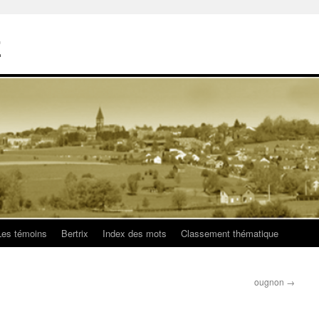
E
Les témoins
Bertrix
Index des mots
Classement thématique
ougnon
→