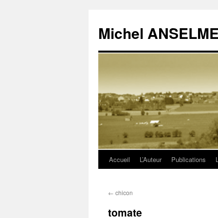
Michel ANSELM
Accueil
L’Auteur
Publications
Aller
au
←
chicon
contenu
tomate